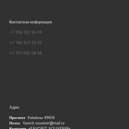
Контактная информация
+7 706 720 99 99
+7 706 807 55 55
+7 707 652 08 48
Адрес
Проспект
Раймбека 496/6
Почта
: favorit.souvenir@mail.ru
Компания
«FAVORIT SOUVENIR»