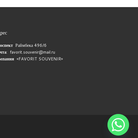
рес
оспект
Раймбека 496/6
чта
: favorit.souvenir@mail.ru
мпания
«FAVORIT SOUVENIR»