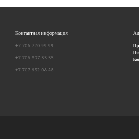
Контактная информация
Ад
+7 706 720 99 99
Пр
По
+7 706 807 55 55
Ко
+7 707 652 08 48