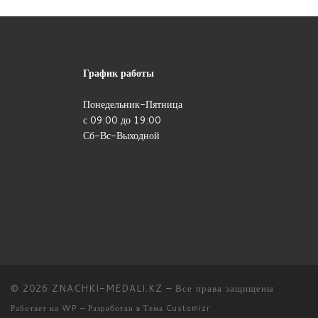
График работы
Понедельник-Пятница
с 09:00 до 19:00
Сб-Вс-Выходной
© 2026
ZNACHKI-MEDALI.KZ
– Все права защищены
Работает на
WP
– Разработан в
Тема Customizr